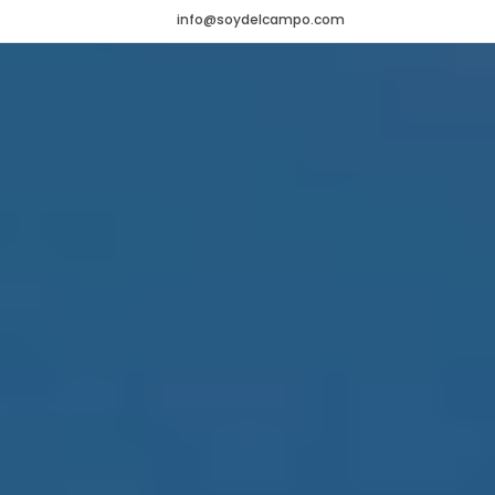
info@soydelcampo.com
HOME
VADEMÉCUM
Veterinario
NOTICIAS
Agrícola
CONTACTO