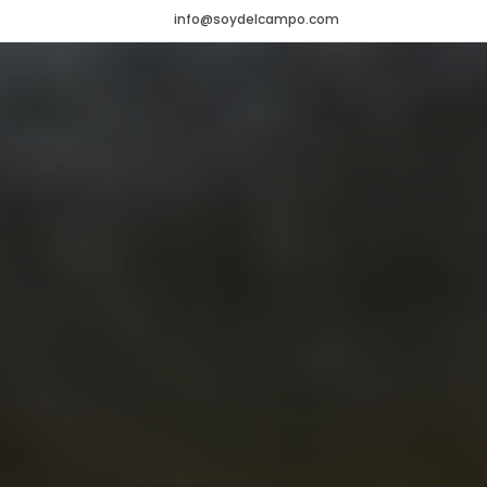
info@soydelcampo.com
HOME
VADEMÉCUM
Veterinario
NOTICIAS
Agrícola
CONTACTO