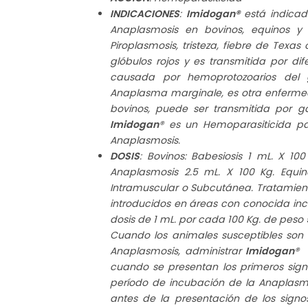
INDICACIONES
:
Imidogan®
está indicad
Anaplasmosis en bovinos, equinos y
Piroplasmosis, tristeza, fiebre de Texa
glóbulos rojos y es transmitida por d
causada por hemoprotozoarios del 
Anaplasma marginale, es otra enfermeda
bovinos, puede ser transmitida por g
Imidogan
® es un Hemoparasiticida par
Anaplasmosis.
DOSIS
: Bovinos: Babesiosis 1 mL. X 10
Anaplasmosis 2.5 mL. X 100 Kg. Equin
Intramuscular o Subcutánea. Tratamient
introducidos en áreas con conocida inc
dosis de 1 mL. por cada 100 Kg. de peso 
Cuando los animales susceptibles son 
Anaplasmosis, administrar
Imidogan
® 
cuando se presentan los primeros sig
período de incubación de la Anaplasmo
antes de la presentación de los signos