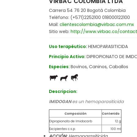
VIRBAC COLOMBIA LTDA
Carrera 54 76 20 Bogotá Colombia
Teléfono: (+571)2252100 018000122100
Mail:
clientescolombia@virbac.com.mx
Sitio web:
http://www.virbac.co/contac
Uso terapéutico:
HEMOPARASITICIDA
Principio Activo:
DIPROPIONATO DE IMID
Especies:
Bovinos, Caninos, Caballos
Descripcion:
IMIDOGAN
es un hemoparasiticida
Composición
Contenido
Dipropionato de Imidocarb
12 g
Excipientes c.s.p.
100 ml
ACCIÓN
: Hemoparasiticida